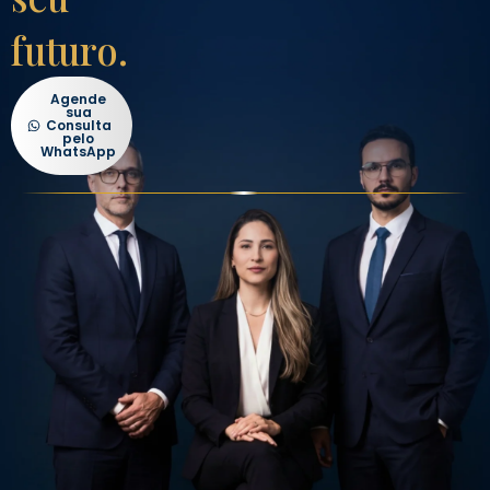
futuro.
Agende
sua
Consulta
pelo
WhatsApp