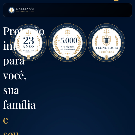
Proteção
integral
para
você,
sua
família
e
seu