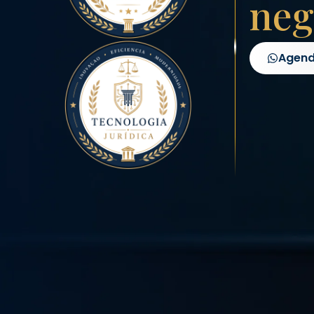
neg
Agend