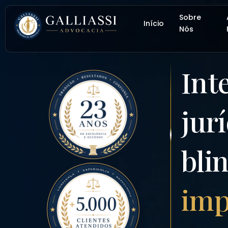
Sobre
Início
Nós
Int
jur
bli
imp