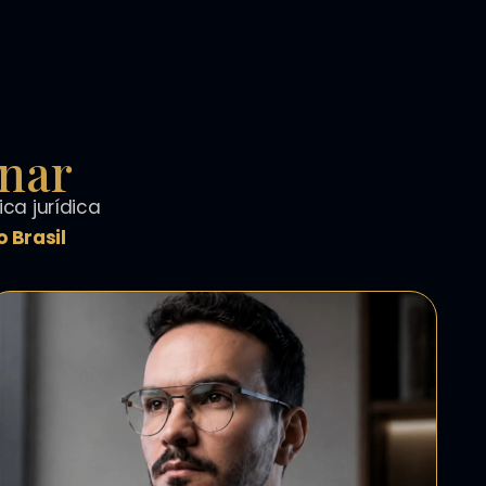
inar
ca jurídica
 Brasil