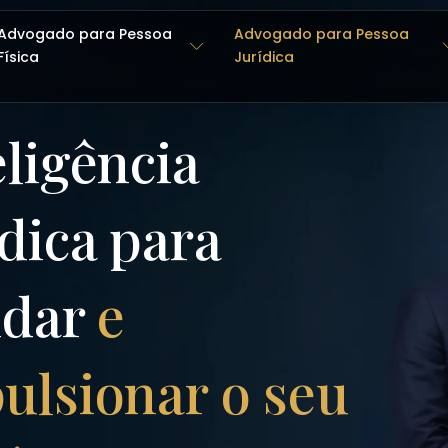
Advogado para Pessoa
Advogado para Pessoa
Física
Jurídica
eligência
ídica para
ndar
e
ulsionar o seu