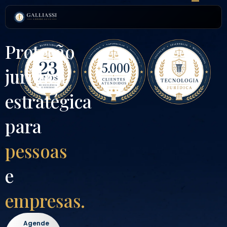
Proteção
jurídica
estratégica
para
pessoas
e
empresas.
Agende