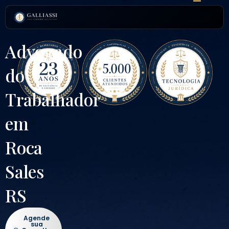
Ir
para
o
conteúdo
Advogado
do
Trabalhador
em
Roca
Sales
RS
Agende
sua