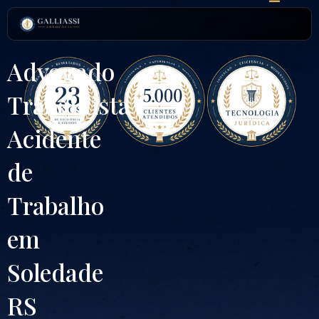
Ir
para
o
conteúdo
Advogado
Trabalhista
Acidente
de
Trabalho
em
Soledade
RS