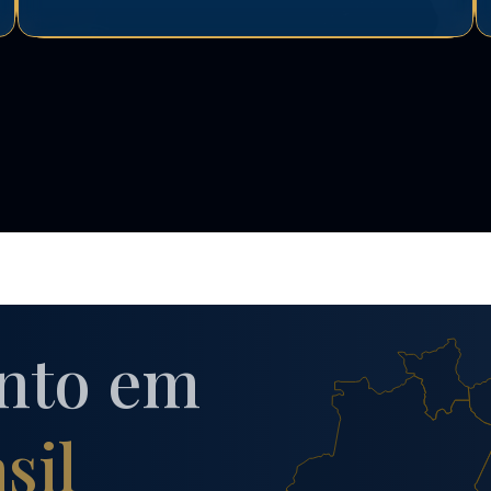
nto em
sil