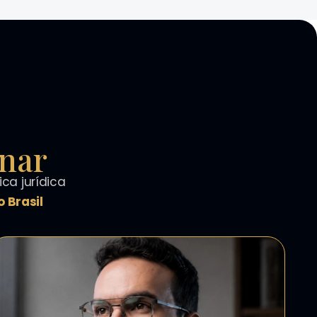
inar
ca jurídica
 Brasil