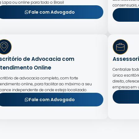
a Lapa ou online para todo o Brasil
consensuais,
Fale com Advogado
scritório de Advocacia com
Assessori
tendimento Online
Centralize to
único escritór
scritório de advocacia completo, com forte
direito, ofer
tendimento online, para facilitar ao máximo a seu
empresa em u
lcance independente de onde esteja localizado.
Fale com Advogado