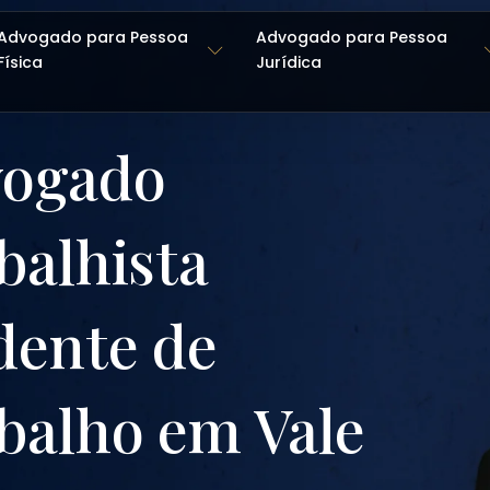
Advogado para Pessoa
Advogado para Pessoa
Física
Jurídica
ogado
balhista
dente de
balho em Vale