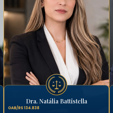
Dra. Natália Battistella
OAB/RS 134.838