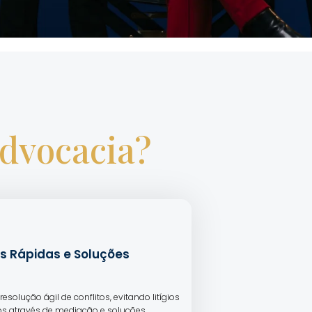
Advocacia?
s Rápidas e Soluções
resolução ágil de conflitos, evitando litígios
s através de mediação e soluções