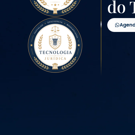
do 
Agend