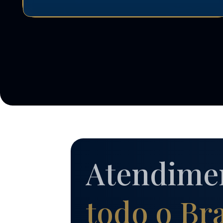
Atendime
todo o Bra