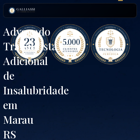
Ir
para
o
conteúdo
Advogado
Trabalhista
Adicional
de
Insalubridade
em
Marau
RS