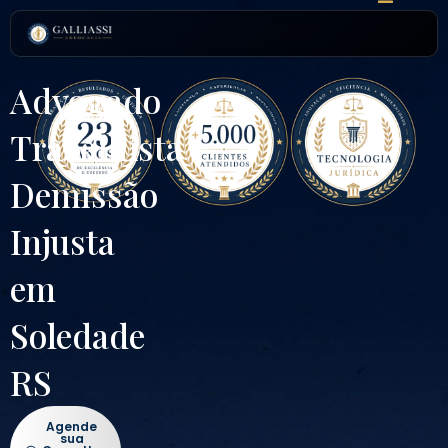
Ir
para
o
conteúdo
Advogado
Trabalhista
Demissão
Injusta
em
Soledade
RS
Agende
sua