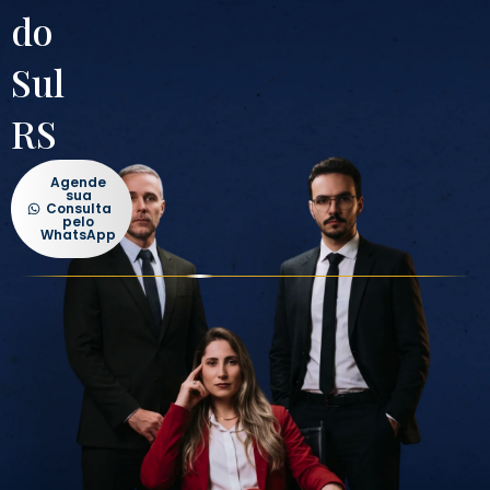
do
Sul
RS
Agende
sua
Consulta
pelo
WhatsApp