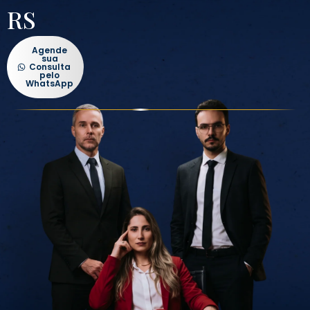
RS
Agende
sua
Consulta
pelo
WhatsApp