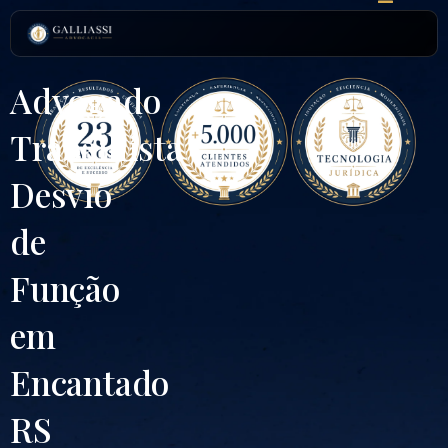
Ir
para
o
conteúdo
Advogado
Trabalhista
Desvio
de
Função
em
Encantado
RS