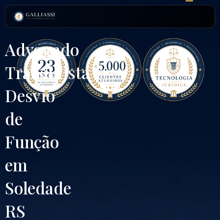
Ir
para
o
conteúdo
Advogado
Trabalhista
Desvio
de
Função
em
Soledade
RS