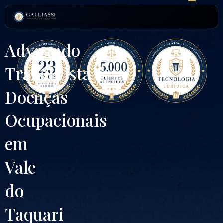
Ir
para
o
conteúdo
Advogado
Trabalhista
Doenças
Ocupacionais
em
Vale
do
Taquari