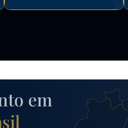
nto em
sil