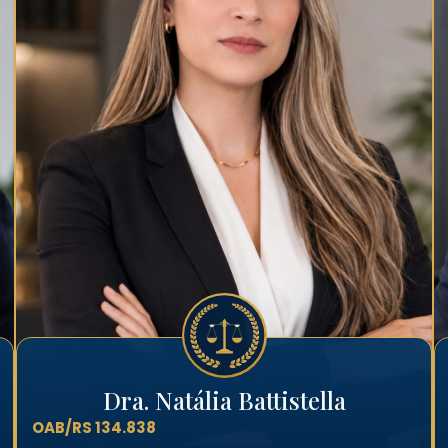
Dra. Natália Battistella
OAB/RS 134.838