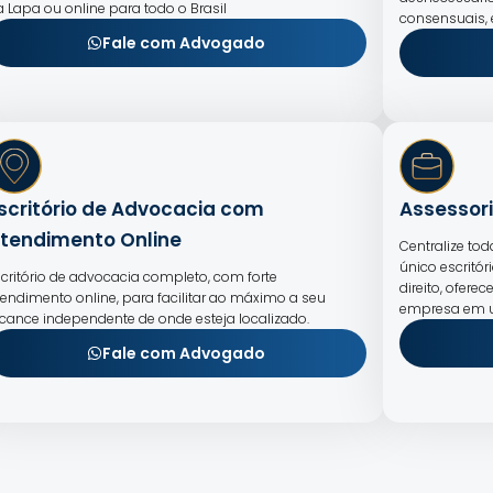
a Lapa ou online para todo o Brasil
consensuais,
Fale com Advogado
scritório de Advocacia com
Assessori
tendimento Online
Centralize to
único escritór
scritório de advocacia completo, com forte
direito, ofer
tendimento online, para facilitar ao máximo a seu
empresa em u
lcance independente de onde esteja localizado.
Fale com Advogado