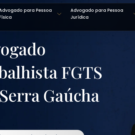
Advogado para Pessoa
Advogado para Pessoa
Física
Jurídica
ogado
balhista FGTS
Serra Gaúcha