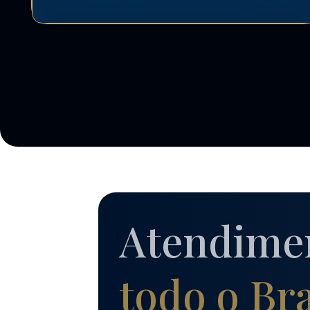
Atendime
todo o Bra