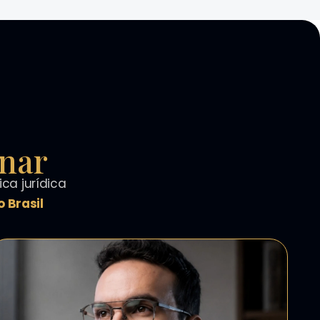
inar
ca jurídica
 Brasil