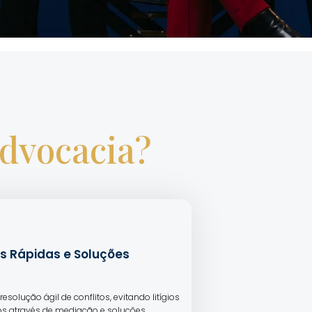
Advocacia?
s Rápidas e Soluções
resolução ágil de conflitos, evitando litígios
s através de mediação e soluções