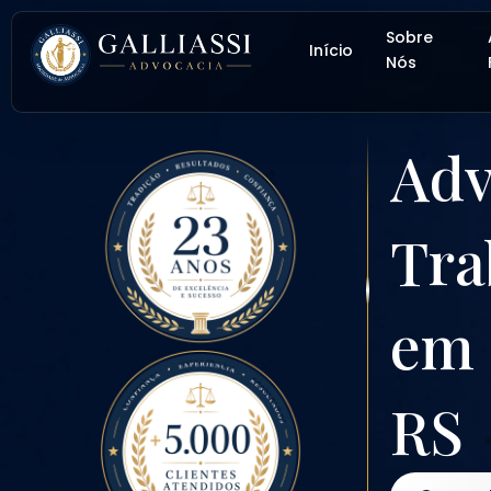
Ir
Sobre
para
Início
Nós
o
conteúdo
Adv
Tra
em 
RS