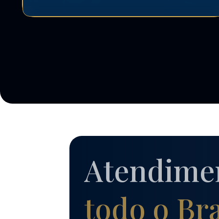
Atendime
todo o Bra