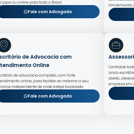
a Lapa ou online para todo o Brasil
consensuais,
Fale com Advogado
scritório de Advocacia com
Assessori
tendimento Online
Centralize to
único escritór
scritório de advocacia completo, com forte
direito, ofer
tendimento online, para facilitar ao máximo a seu
empresa em u
lcance independente de onde esteja localizado.
Fale com Advogado