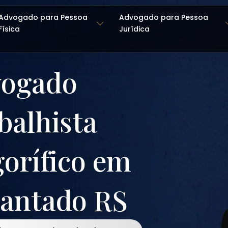
Advogado para Pessoa
Advogado para Pessoa
Física
Jurídica
ogado
balhista
gorífico em
antado RS