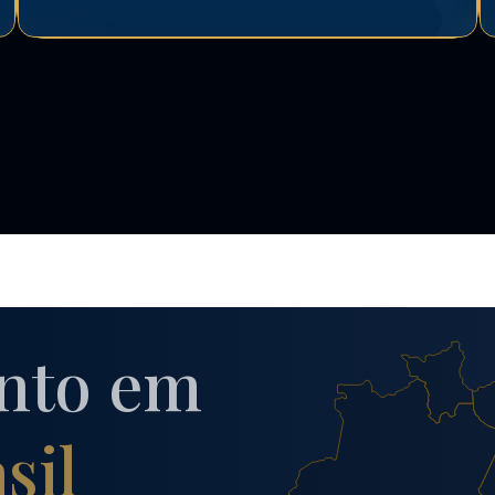
nto em
sil