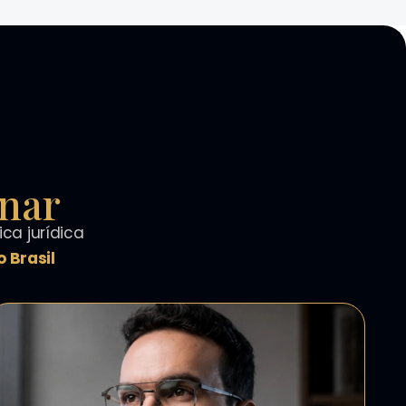
inar
ca jurídica
 Brasil