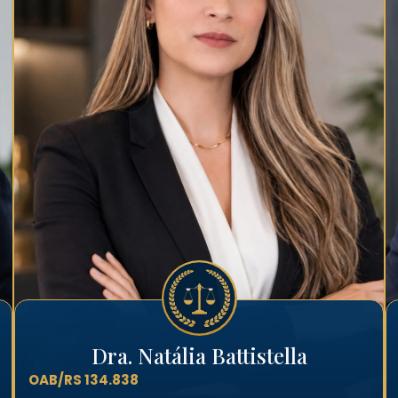
Dra. Natália Battistella
OAB/RS 134.838