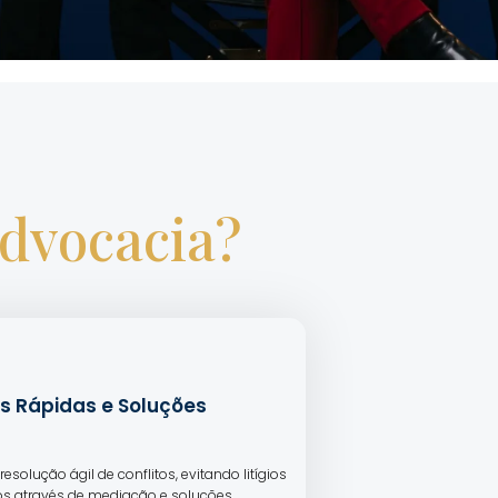
Advocacia?
s Rápidas e Soluções
resolução ágil de conflitos, evitando litígios
s através de mediação e soluções