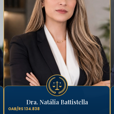
Dra. Natália Battistella
OAB/RS 134.838