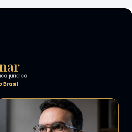
inar
ca jurídica
 Brasil