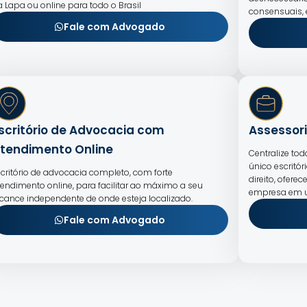
a Lapa ou online para todo o Brasil
consensuais,
Fale com Advogado
scritório de Advocacia com
Assessori
tendimento Online
Centralize to
único escritór
scritório de advocacia completo, com forte
direito, ofer
tendimento online, para facilitar ao máximo a seu
empresa em u
lcance independente de onde esteja localizado.
Fale com Advogado