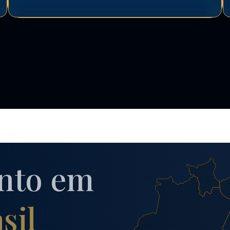
nto em
sil