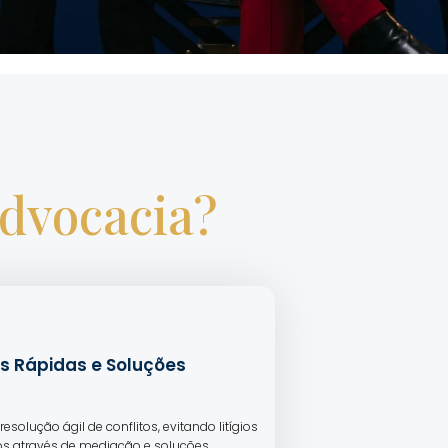
Advocacia?
s Rápidas e Soluções
resolução ágil de conflitos, evitando litígios
s através de mediação e soluções