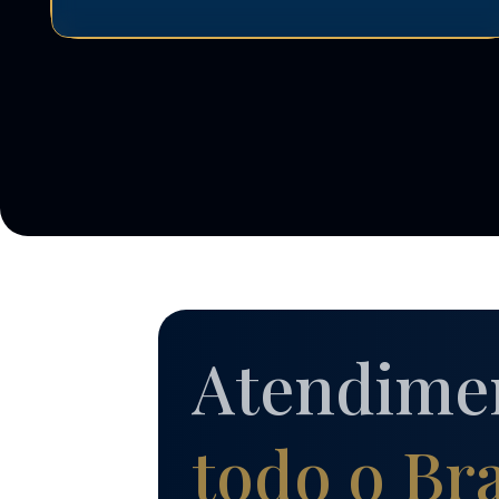
Atendime
todo o Bra