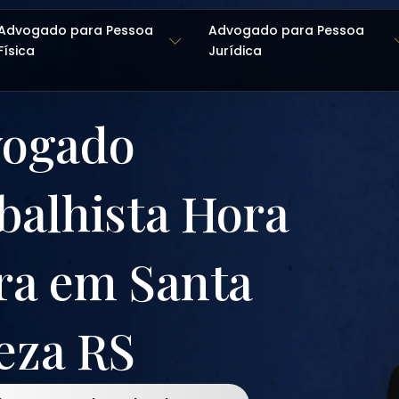
Advogado para Pessoa
Advogado para Pessoa
Física
Jurídica
ogado
balhista Hora
ra em Santa
eza RS