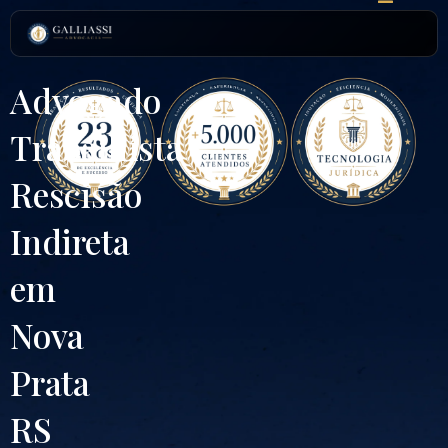
Ir
para
o
conteúdo
Advogado
Trabalhista
Rescisão
Indireta
em
Nova
Prata
RS