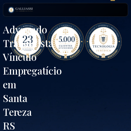
Ir
para
o
conteúdo
Advogado
Trabalhista
Vínculo
Empregatício
em
Santa
Tereza
RS